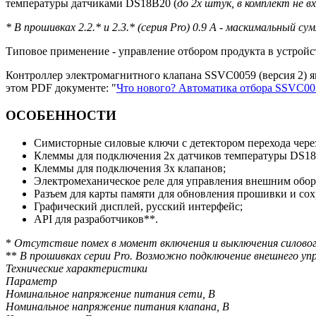
температуры датчиками DS18B20 (
до 2х штук, в комплект не в
* В прошивках 2.2.* и 2.3.* (серия Pro) 0.9 А - маскимальный 
Типовое применение - управление отбором продукта в устрой
Контроллер электромагнитного клапана SSVC0059 (версия 2) 
этом PDF документе: "
Что нового? Автоматика отбора SSVC00
ОСОБЕННОСТИ
Симисторные силовые ключи с детектором перехода чере
Клеммы для подключения 2х датчиков температуры DS18
Клеммы для подключения 3х клапанов;
Электромеханическое реле для управления внешним обо
Разъем для карты памяти для обновления прошивки и сох
Графический дисплей, русский интерфейс;
API для разработчиков**.
*
Отсутствие помех в момент включения и выключения силовог
**
В прошивках серии Pro. Возможно подключение внешнего уп
Технические характеристики
Параметр
Номинальное напряжение питания сети, В
Номинальное напряжение питания клапана, В