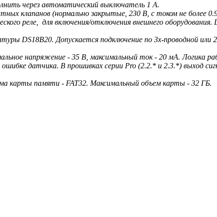
полнить через автоматический выключатель 1 А.
итных клапанов (нормально закрытые, 230 В, с током не более 0
ого реле, для включения/отключения внешнего оборудования. DC,
атуры DS18B20. Допускается подключение по 3х-проводной или 2
альное напряжение - 35 В, максимальный ток - 20 мА.
Логика ра
шибке датчика. В прошивках серии Pro (2.2.* и 2.3.*) выход сиг
ма карты памяти - FAT32. Максимальный объем карты - 32 ГБ.