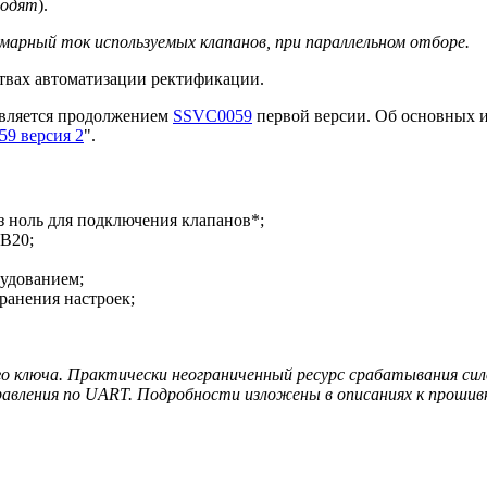
ходят
).
суммарный ток используемых клапанов, при параллельном отборе.
ствах автоматизации ректификации.
является продолжением
SSVC0059
первой версии. Об основных 
59 версия 2
".
з ноль для подключения клапанов*;
B20;
рудованием;
ранения настроек;
о ключа. Практически неограниченный ресурс срабатывания сил
равления по UART. Подробности изложены в описаниях к прошив