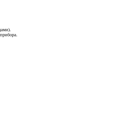
цами).
прибора.