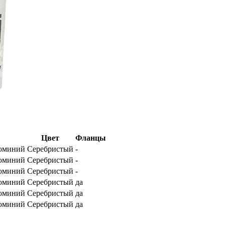
Цвет
Фланцы
юминий
Серебристый
-
юминий
Серебристый
-
юминий
Серебристый
-
юминий
Серебристый
да
юминий
Серебристый
да
юминий
Серебристый
да