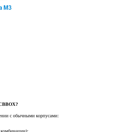
 PCBBOX?
нии с обычными корпусами:
 комбинации);