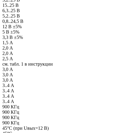
15..25 В
6,3..25 В
5,2..25 В
0,8..24,5 В
12 В ±5%
5 В ±5%
3,3 В ±5%
1,5 А
2,0 А
2,0 А
2,5 А
см. табл. 1 в инструкции
3,0 А
3,0 А
3,0 А
3..4 А
3..4 А
3..4 А
3..4 А
900 КГц
900 КГц
900 КГц
900 КГц
45°С (при Uвых=12 В)