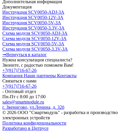
Дополнительная информация
Документация
Инструкция SCV0050-ADJ-3A
Инструкция SCV0050-12V-3A
Инструкция SCV0050-5V-3A
Инструкция SCV0050-3.3V-3A
Схема модуля SCV0050-ADJ-3A
Схема модуля SCV0050-12V-3A
Схема модуля SCV0050-5V-3A
Схема модуля SCV0050-3.3V-3A
➞
Вернуться в каталог
Нужна консультация специалиста?
Звоните, с радостью поможем Вам!
+7(917)716-67-26
Компания
Наши партнеры
Контакты
Связаться с нами
+7(917)716-67-26
- Оптовый отдел
Пн-Пт с 8:00 до 17:00
sales@smartmodule.ru
г. Звенигово, ул.Ленина, д. 32б
© 2026 ООО "Смартмодуль" - разработка и производство
электронных устройств
Политика конфиденциальности
Разработано в Цитрусе